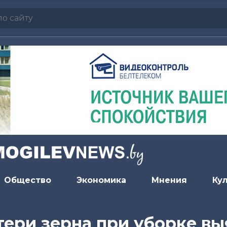
Общество
Экономика
Мнения
Ку
ери зерна при уборке вы