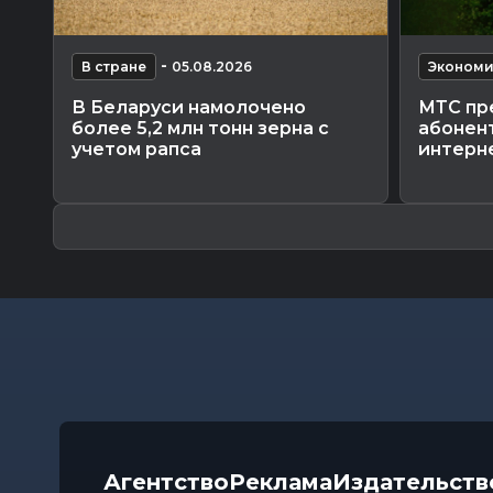
-
В стране
05.08.2026
Экономи
В Беларуси намолочено
МТС пр
более 5,2 млн тонн зерна с
абонен
учетом рапса
интерне
Агентство
Реклама
Издательств