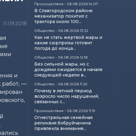
Происшествия
-
06.08.2026 14:07
В Славгородском районе
механизатор похитил с
трактора около 100...
11.09.2018
Общество
-
06.08.2026 13:32
жая
Как не стать жертвой жары и
какие сюрпризы готовит
ные
погода до конца...
иями
Общество
-
06.08.2026 12:59
Без сильной жары, но с
дождями ожидается в начале
ения и
следующей недели в...
 работ, —
Общество
-
06.08.2026 11:25
Почему в летний период
изирован
возросло число нарушений,
овского,
связанных с...
Происшествия
-
06.08.2026 11:19
ой
Огнестрельная семейная
реликвия бобруйчанина
,
привлекла внимание...
кались