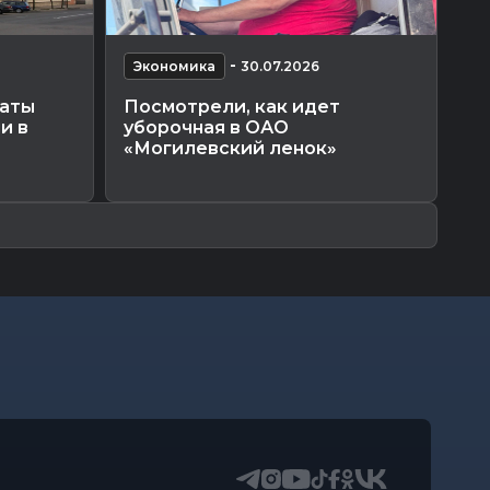
-
Экономика
30.07.2026
Э
латы
Посмотрели, как идет
Жа
и в
уборочная в ОАО
ра
«Могилевский ленок»
ли