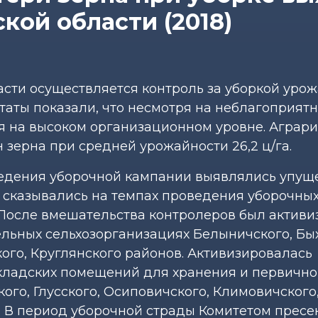
кой области (2018)
сти осуществляется контроль за уборкой уро
ьтаты показали, что несмотря на неблагоприят
ся на высоком организационном уровне. Аграр
 зерна при средней урожайности 26,2 ц/га.
ведения уборочной кампании выявлялись упущ
 сказывались на темпах проведения уборочных
 После вмешательства контролеров был актив
льных сельхозорганизациях Белыничского, Бых
ого, Круглянского районов. Активизировалась
складских помещений для хранения и первичн
ого, Глусского, Осиповичского, Климовичского
. В период уборочной страды Комитетом пресе