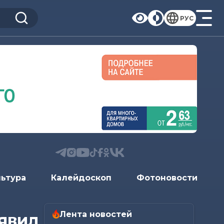
РУС
льтура
Калейдоскоп
Фотоновости
Лента новостей
явил