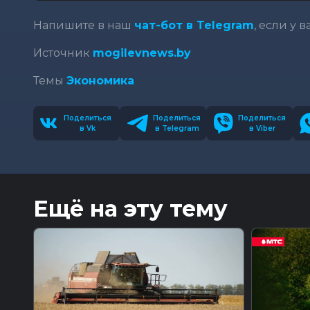
Напишите в наш
чат-бот в Telegram
, если у 
Источник
mogilevnews.by
Темы
Экономика
Поделиться
Поделиться
Поделиться
в Vk
в Telegram
в Viber
Ещё на эту тему