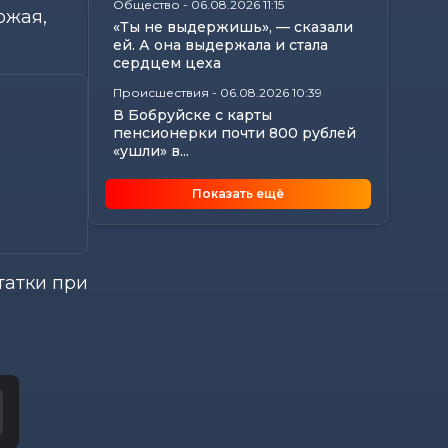
Общество
-
06.08.2026 11:15
ожая,
«Ты не выдержишь», — сказали
ей. А она выдержала и стала
сердцем цеха
Происшествия
-
06.08.2026 10:39
В Бобруйске с карты
пенсионерки почти 800 рублей
«ушли» в...
Общество
-
06.08.2026 09:35
Показать ещё
Медиадрайв в «Соснах»:
журналисты «МВ» провели
мастер-класс для...
Культура
-
06.08.2026 09:35
татки при
«Тайна черного квадрата»:
рассказываем, где в Могилеве
открылась...
Общество
-
06.08.2026 09:08
Узнали, на что обратить
внимание охранным
организациям