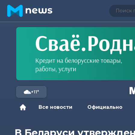
+11°
Все новости
Официально
В Беларуси утвержден