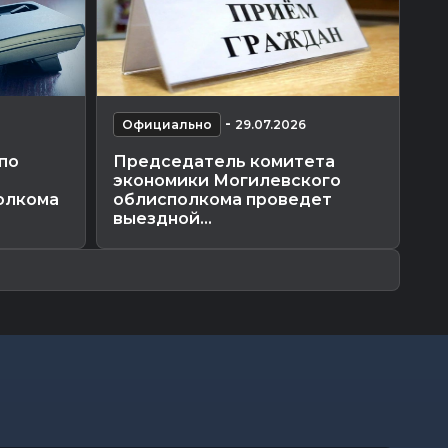
-
Официально
29.07.2026
О
по
Председатель комитета
П
экономики Могилевского
пр
олкома
облисполкома проведет
об
выездной...