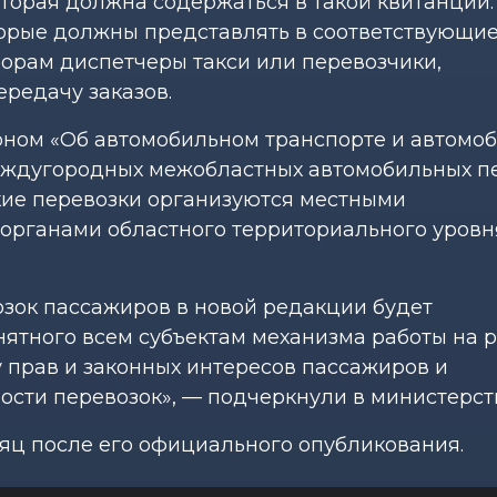
торая должна содержаться в такой квитанции.
оторые должны представлять в соответствующи
орам диспетчеры такси или перевозчики,
редачу заказов.
коном «Об автомобильном транспорте и автомо
еждугородных межобластных автомобильных п
кие перевозки организуются местными
рганами областного территориального уровня
зок пассажиров в новой редакции будет
нятного всем субъектам механизма работы на 
у прав и законных интересов пассажиров и
ости перевозок», — подчеркнули в министерст
сяц после его официального опубликования.