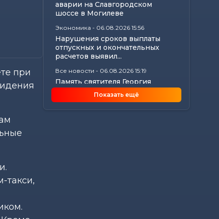
аварии на Славгородском
шоссе в Могилеве
Экономика
-
06.08.2026 15:56
Нарушения сроков выплаты
отпускных и окончательных
расчетов выявил...
ете при
Все новости
-
06.08.2026 15:19
Память святителя Георгия
сидения
Конисского почтили в
Показать ещё
Могилеве
Общество
-
06.08.2026 15:00
кам
Погода 7 августа в Могилевской
льные
области: ливни, град,
шквалистый...
Происшествия
-
06.08.2026 14:07
и.
В Славгородском районе
механизатор похитил с
-такси,
трактора около 100...
иком.