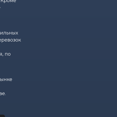
 Кроме
е
бильных
еревозок
, по
рынке
ве.