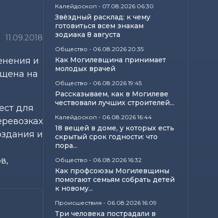
Калейдоскоп
-
07.08.2026 06:30
Звёздный расклад: к чему
готовиться всем знакам
зодиака 8 августа
11.09.2018
Общество
-
06.08.2026 20:35
енения и
Как Могилевщина принимает
молодых врачей
ещена на
Общество
-
06.08.2026 19:45
Рассказываем, как в Могилеве
чествовали лучших строителей...
ест для
Калейдоскоп
-
06.08.2026 16:44
еревозках
18 вещей в доме, у которых есть
оздания и
скрытый срок годности: что
пора...
в,
Общество
-
06.08.2026 16:32
Как профсоюзы Могилевщины
помогают семьям собрать детей
к новому...
Происшествия
-
06.08.2026 16:09
Три человека пострадали в