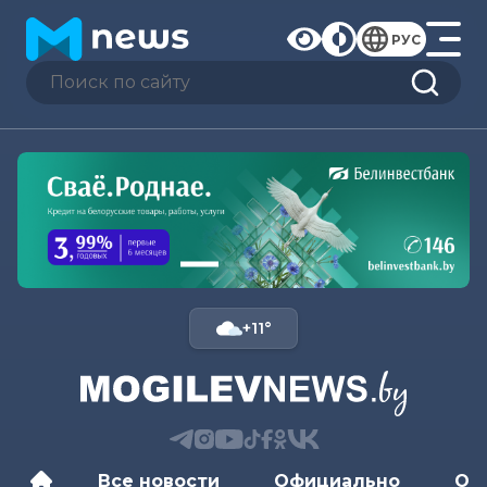
РУС
+11°
Все новости
Официально
Об