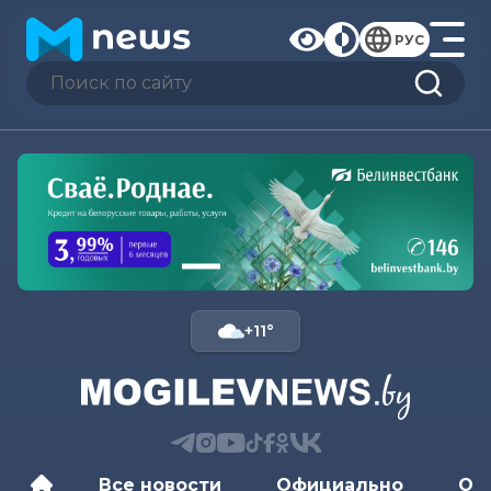
РУС
+11°
Все новости
Официально
Об