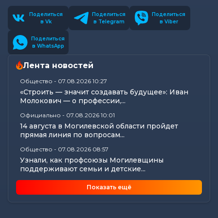
Поделиться
Поделиться
Поделиться
в Vk
в Telegram
в Viber
Поделиться
в WhatsApp
Лента новостей
Общество
-
07.08.2026 10:27
«Строить — значит создавать будущее»: Иван
Молокович — о профессии,...
Официально
-
07.08.2026 10:01
14 августа в Могилевской области пройдет
прямая линия по вопросам...
Общество
-
07.08.2026 08:57
Узнали, как профсоюзы Могилевщины
поддерживают семьи и детские...
Общество
-
07.08.2026 08:41
Показать ещё
25 лет на страже здорового питания: у «Диеты»
— юбилей
Калейдоскоп
-
07.08.2026 06:30