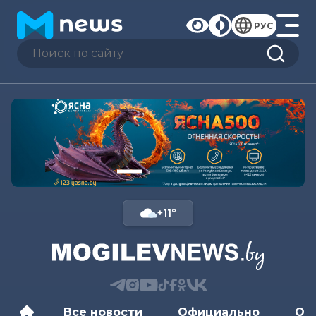
РУС
+11°
Все новости
Официально
Об