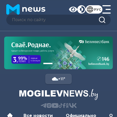
РУС
+11°
Все новости
Официально
Об