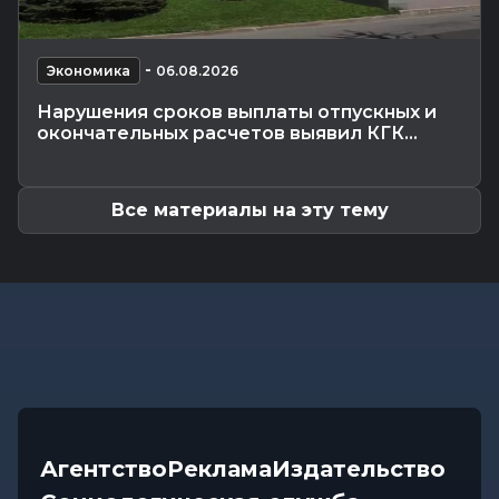
ливни, град, шквалистый...
Происшествия
-
06.08.2026 14:07
-
В Славгородском районе механизатор похитил
Экономика
06.08.2026
с трактора около 100...
Нарушения сроков выплаты отпускных и
Общество
-
06.08.2026 13:32
окончательных расчетов выявил КГК...
Как не стать жертвой жары и какие сюрпризы
готовит погода до конца...
Все материалы на эту тему
Агентство
Реклама
Издательство