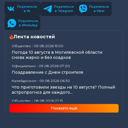
Поделиться
Поделиться
Поделиться
в Vk
в Telegram
в Viber
Поделиться
в WhatsApp
Лента новостей
Общество
-
09.08.2026 15:00
Погода 10 августа в Могилевской области:
снова жарко и без осадков
Официально
-
09.08.2026 07:00
Поздравление с Днем строителя
Калейдоскоп
-
09.08.2026 06:30
Что приготовили звезды на 10 августа? Полный
астропрогноз для каждого...
Общество
-
08.08.2026 22:13
Как Шклов отметил «День огурца»
Показать ещё
Происшествия
-
08.08.2026 16:57
Погоня в Костюковичском районе: 15-летний
мотоциклист пытался...