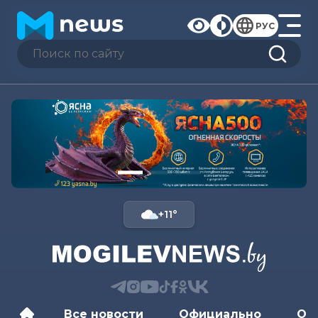
РУС
+11°
Все новости
Официально
Об