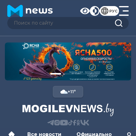
РУС
+11°
Все новости
Официально
Об