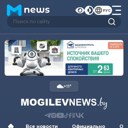
РУС
+11°
Все новости
Официально
Об