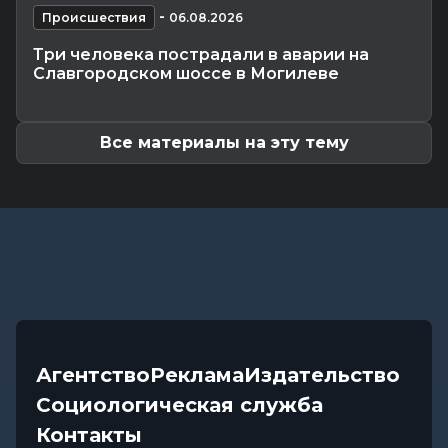
-
В Славгородском районе механизатор похитил
Происшествия
06.08.2026
с трактора около 100...
Три человека пострадали в аварии на
Общество
-
06.08.2026 13:32
Славгородском шоссе в Могилеве
Как не стать жертвой жары и какие сюрпризы
готовит погода до конца...
Все материалы на эту тему
Агентство
Реклама
Издательство
Социологическая служба
Контакты