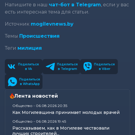
Напишите в наш
чат-бот в Telegram
, если у вас
есть интересная тема для статьи.
Источник
mogilevnews.by
Темы
Происшествия
Теги
милиция
Поделиться
Поделиться
Поделиться
в Vk
в Telegram
в Viber
Поделиться
в WhatsApp
Лента новостей
Общество
-
06.08.2026 20:35
Как Могилевщина принимает молодых врачей
Общество
-
06.08.2026 19:45
Рассказываем, как в Могилеве чествовали
лучших строителей...