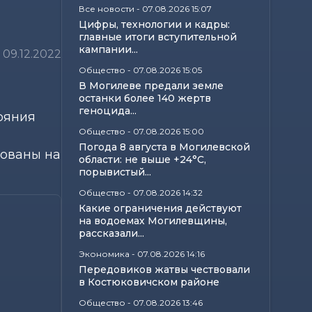
Все новости
-
07.08.2026 15:07
Цифры, технологии и кадры:
главные итоги вступительной
кампании...
09.12.2022
Общество
-
07.08.2026 15:05
В Могилеве предали земле
останки более 140 жертв
геноцида...
ояния
Общество
-
07.08.2026 15:00
Погода 8 августа в Могилевской
рованы на
области: не выше +24°С,
порывистый...
Общество
-
07.08.2026 14:32
Какие ограничения действуют
на водоемах Могилевщины,
рассказали...
Экономика
-
07.08.2026 14:16
Передовиков жатвы чествовали
в Костюковичском районе
Общество
-
07.08.2026 13:46