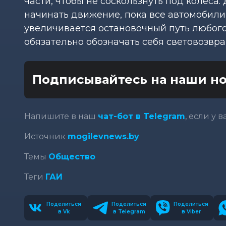
части, чтобы не соскользнуть под колеса
начинать движение, пока все автомобили н
увеличивается остановочный путь любого
обязательно обозначать себя световозв
Подписывайтесь на наши но
Напишите в наш
чат-бот в Telegram
, если у 
Источник
mogilevnews.by
Темы
Общество
Теги
ГАИ
Поделиться
Поделиться
Поделиться
в Vk
в Telegram
в Viber