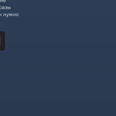
 не
 разы
к нужно