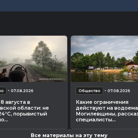
-
-
во
07.08.2026
Общество
07.08.2026
8 августа в
Какие ограничения
вской области: не
действуют на водоема
24°С, порывистый
Могилевщины, расска
о...
специалисты...
Все материалы на эту тему