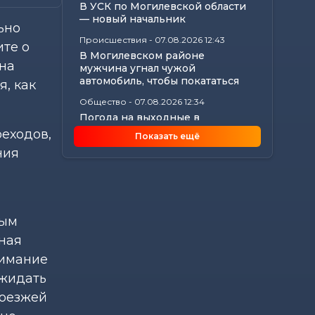
В УСК по Могилевской области
— новый начальник
ьно
Происшествия
-
07.08.2026 12:43
ите о
В Могилевском районе
 на
мужчина угнал чужой
автомобиль, чтобы покататься
, как
Общество
-
07.08.2026 12:34
Погода на выходные в
Могилевской области:
реходов,
Показать ещё
комфортная летняя прохлада,...
ния
Общество
-
07.08.2026 11:20
Забота о тех, кто на посту:
активистки БСЖ поддержали
коллег в жару
ным
Общество
-
07.08.2026 10:27
нная
«Строить — значит создавать
будущее»: Иван Молокович — о
нимание
профессии,...
Ожидать
роезжей