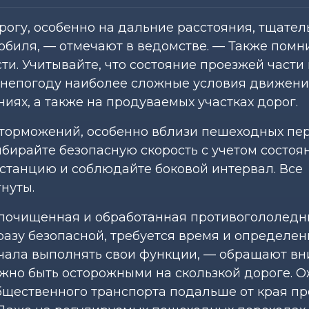
рогу, особенно на дальние расстояния, тщател
обиля, — отмечают в ведомстве. — Также помн
. Учитывайте, что состояние проезжей части
 непогоду наиболее сложные условия движения
ниях, а также на продуваемых участках дорог.
и торможений, особенно вблизи пешеходных пе
ыбирайте безопасную скорость с учетом состоя
станцию и соблюдайте боковой интервал. Все
нуты.
 почищенная и обработанная противогололед
разу безопасной, требуется время и определе
ачала выполнять свои функции, — обращают в
жно быть осторожными на скользкой дороге. 
щественного транспорта подальше от края п