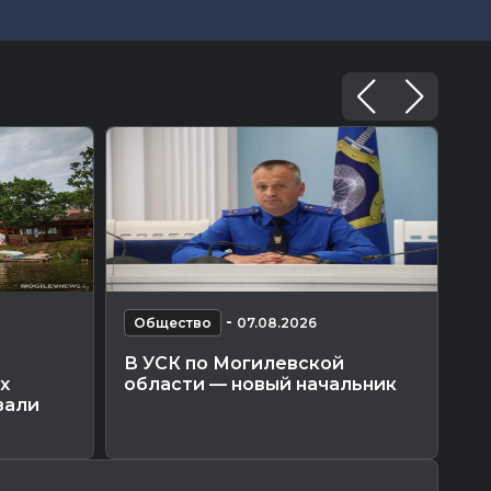
-
Общество
07.08.2026
О
В УСК по Могилевской
По
х
области — новый начальник
Мо
зали
ко
пр