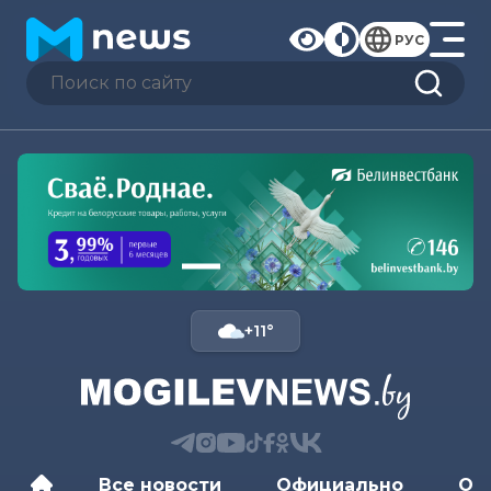
РУС
+11°
Все новости
Официально
Об