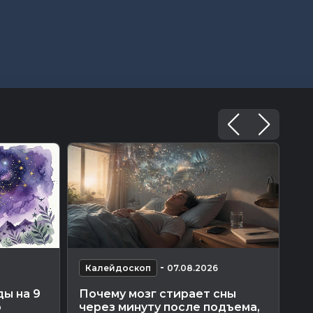
-
Калейдоскоп
07.08.2026
К
ды на 9
Почему мозг стирает сны
Зв
о
через минуту после подъема,
го