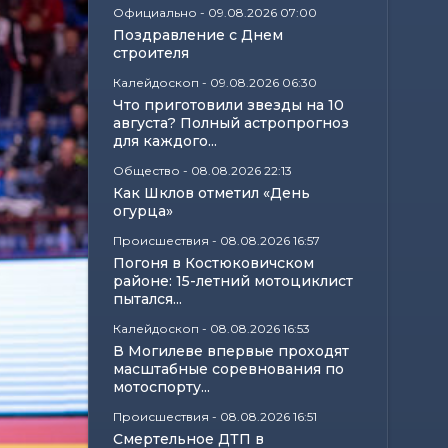
Официально
-
09.08.2026 07:00
Поздравление с Днем
строителя
Калейдоскоп
-
09.08.2026 06:30
Что приготовили звезды на 10
августа? Полный астропрогноз
для каждого...
Общество
-
08.08.2026 22:13
Как Шклов отметил «День
огурца»
Происшествия
-
08.08.2026 16:57
Погоня в Костюковичском
районе: 15-летний мотоциклист
пытался...
Калейдоскоп
-
08.08.2026 16:53
В Могилеве впервые проходят
масштабные соревнования по
мотоспорту...
Происшествия
-
08.08.2026 16:51
Смертельное ДТП в