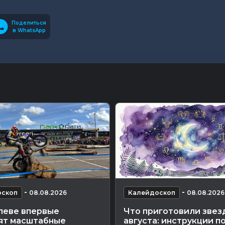
Поделиться
в WhatsApp
-
-
оскоп
08.08.2026
Калейдоскоп
08.08.2026
леве впервые
Что приготовили звез
ят масштабные
августа: инструкции п