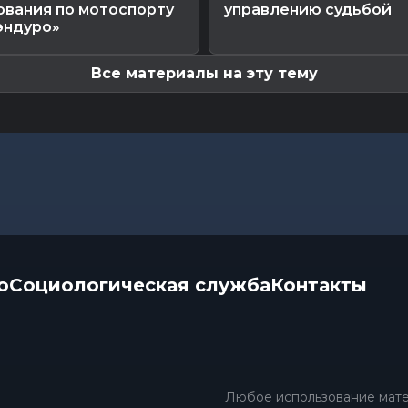
ования по мотоспорту
управлению судьбой
эндуро»
Все материалы на эту тему
о
Социологическая служба
Контакты
Любое использование мате