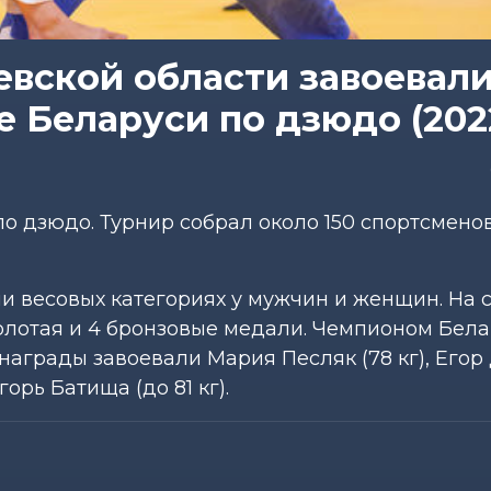
вской области завоевал
 Беларуси по дзюдо (202
о дзюдо. Турнир собрал около 150 спортсменов
 весовых категориях у мужчин и женщин. На 
олотая и 4 бронзовые медали. Чемпионом Бел
е награды завоевали Мария Песляк (78 кг), Его
горь Батища (до 81 кг).