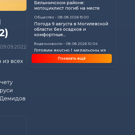
Белыничском районе:
мотоциклист погиб на месте
Общество
-
08.08.2026 15:00
и
Погода 9 августа в Могилевской
области: без осадков и
2)
комфортные...
Видеоновости
-
08.08.2026 10:04
09.09.2022
Готовим вкусно | медальоны из
говядины, салат с баклажанами,
Показать ещё
 из всех
заливной...
Калейдоскоп
-
08.08.2026 06:30
Что приготовили звезды на 9
счету
августа: инструкции по
управлению судьбой
аруси
Главное
-
07.08.2026 20:30
р Демидов
От автолавок до цен на
продукты: Лукашенко
обозначил проблемы...