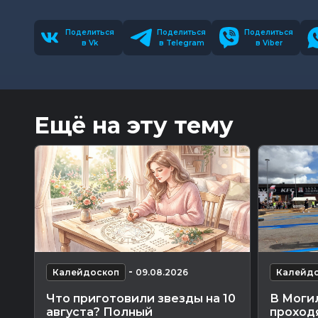
Поделиться
Поделиться
Поделиться
в Vk
в Telegram
в Viber
Ещё на эту тему
-
Калейдоскоп
09.08.2026
Калейд
Что приготовили звезды на 10
В Моги
августа? Полный
проход