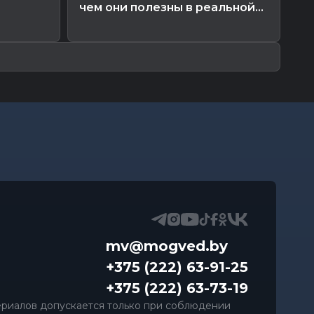
чем они полезны в реальной...
зо
mv@mogved.by
+375 (222) 63-91-25
+375 (222) 63-73-19
риалов допускается только при соблюдении