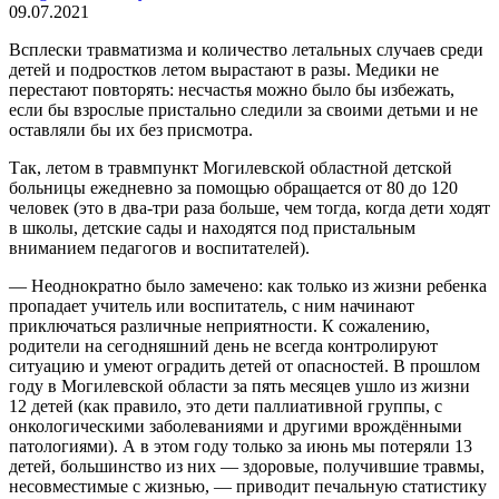
09.07.2021
Всплески травматизма и количество летальных случаев среди
детей и подростков летом вырастают в разы. Медики не
перестают повторять: несчастья можно было бы избежать,
если бы взрослые пристально следили за своими детьми и не
оставляли бы их без присмотра.
Так, летом в травмпункт Могилевской областной детской
больницы ежедневно за помощью обращается от 80 до 120
человек (это в два-три раза больше, чем тогда, когда дети ходят
в школы, детские сады и находятся под пристальным
вниманием педагогов и воспитателей).
— Неоднократно было замечено: как только из жизни ребенка
пропадает учитель или воспитатель, с ним начинают
приключаться различные неприятности. К сожалению,
родители на сегодняшний день не всегда контролируют
ситуацию и умеют оградить детей от опасностей. В прошлом
году в Могилевской области за пять месяцев ушло из жизни
12 детей (как правило, это дети паллиативной группы, с
онкологическими заболеваниями и другими врождёнными
патологиями). А в этом году только за июнь мы потеряли 13
детей, большинство из них — здоровые, получившие травмы,
несовместимые с жизнью, — приводит печальную статистику