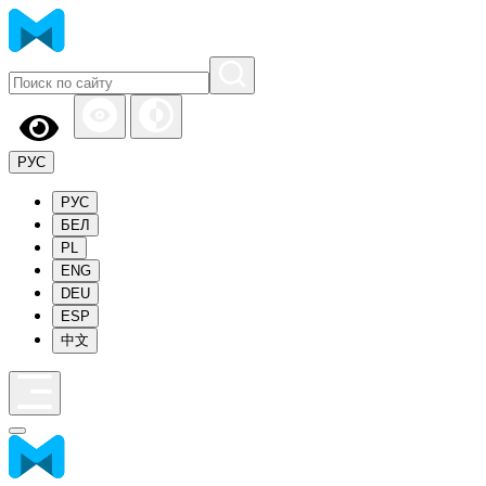
РУС
РУС
БЕЛ
PL
ENG
DEU
ESP
中文