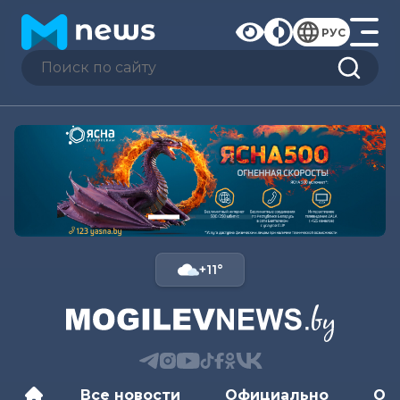
РУС
+11°
Все новости
Официально
Об