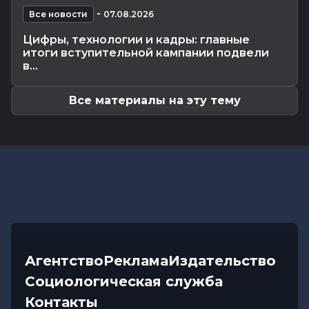
Что приготовили звезды на 9 августа:
-
инструкции по управлению судьбой
Все новости
07.08.2026
Главное
-
07.08.2026 20:30
Цифры, технологии и кадры: главные
От автолавок до цен на продукты: Лукашенко
итоги вступительной кампании подвели
обозначил проблемы...
в...
Все материалы на эту тему
Агентство
Реклама
Издательство
Социологическая служба
Контакты