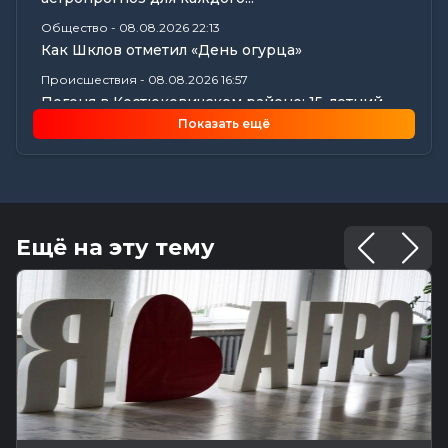
Общество
-
08.08.2026 22:13
Как Шклов отметил «День огурца»
Происшествия
-
08.08.2026 16:57
Погоня в Костюковичском районе: 15-летний
мотоциклист пытался...
Показать ещё
Калейдоскоп
-
08.08.2026 16:53
В Могилеве впервые проходят масштабные
соревнования по мотоспорту...
Происшествия
-
08.08.2026 16:51
Смертельное ДТП в Белыничском районе:
Ещё на эту тему
мотоциклист погиб на месте
Общество
-
08.08.2026 15:00
Погода 9 августа в Могилевской области: без
осадков и комфортные...
Видеоновости
-
08.08.2026 10:04
Готовим вкусно | медальоны из говядины, салат
с баклажанами, заливной...
Калейдоскоп
-
08.08.2026 06:30