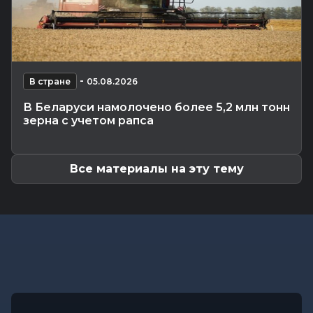
Общество
-
08.08.2026 22:13
Как Шклов отметил «День огурца»
Происшествия
-
08.08.2026 16:57
Погоня в Костюковичском районе: 15-летний
-
мотоциклист пытался...
В стране
05.08.2026
Калейдоскоп
-
08.08.2026 16:53
В Беларуси намолочено более 5,2 млн тонн
В Могилеве впервые проходят масштабные
зерна с учетом рапса
соревнования по мотоспорту...
Все материалы на эту тему