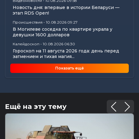
Видеоновости
-
10.08.2026 09:58
Новость дня: впервые в истории Беларуси —
этап RDS Open!
Происшествия
-
10.08.2026 09:27
В Могилеве соседка по квартире украла у
девушки 1600 долларов
Калейдоскоп
-
10.08.2026 06:30
Гороскоп на 11 августа 2026 года: день перед
затмением и тихая магия...
Общество
-
09.08.2026 15:00
Показать ещё
Погода 10 августа в Могилевской области:
снова жарко и без осадков
Официально
-
09.08.2026 07:00
Поздравление с Днем строителя
Калейдоскоп
-
09.08.2026 06:30
Ещё на эту тему
Что приготовили звезды на 10 августа? Полный
астропрогноз для каждого...
Общество
-
08.08.2026 22:54
Ирина Курочкина одержала победу на
международном турнире по борьбе в...