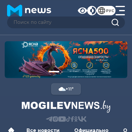
РУС
+11°
Все новости
Официально
Об