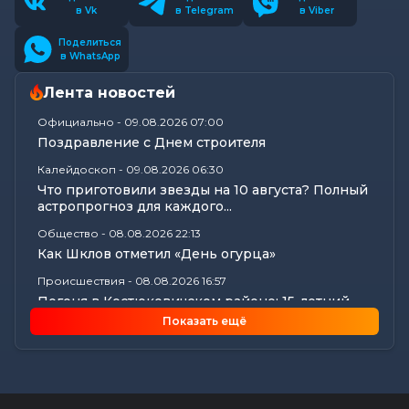
в Vk
в Telegram
в Viber
Поделиться
в WhatsApp
Лента новостей
Официально
-
09.08.2026 07:00
Поздравление с Днем строителя
Калейдоскоп
-
09.08.2026 06:30
Что приготовили звезды на 10 августа? Полный
астропрогноз для каждого...
Общество
-
08.08.2026 22:13
Как Шклов отметил «День огурца»
Происшествия
-
08.08.2026 16:57
Погоня в Костюковичском районе: 15-летний
мотоциклист пытался...
Показать ещё
Калейдоскоп
-
08.08.2026 16:53
В Могилеве впервые проходят масштабные
соревнования по мотоспорту...
Происшествия
-
08.08.2026 16:51