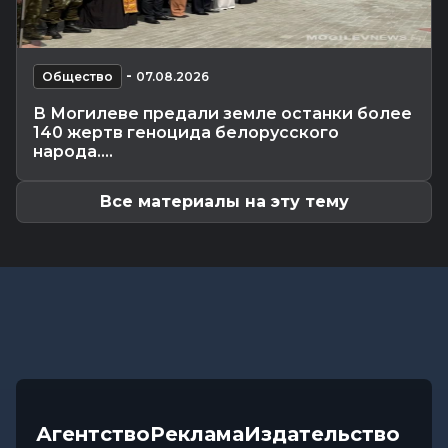
Общество
-
07.08.2026 13:46
В УСК по Могилевской области — новый
начальник
Происшествия
-
-
07.08.2026 12:43
Общество
07.08.2026
В Могилевском районе мужчина угнал чужой
В Могилеве предали земле останки более
автомобиль, чтобы покататься
140 жертв геноцида белорусского
Общество
-
07.08.2026 12:34
народа....
Погода на выходные в Могилевской области:
комфортная летняя прохлада,...
Все материалы на эту тему
Агентство
Реклама
Издательство