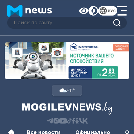
РУС
+11°
Все новости
Официально
Об