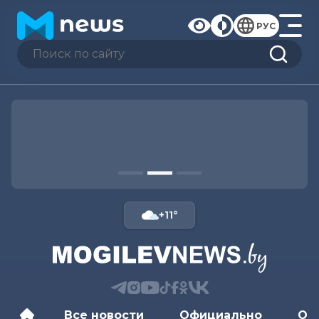
РУС
+11°
Все новости
Официально
Об