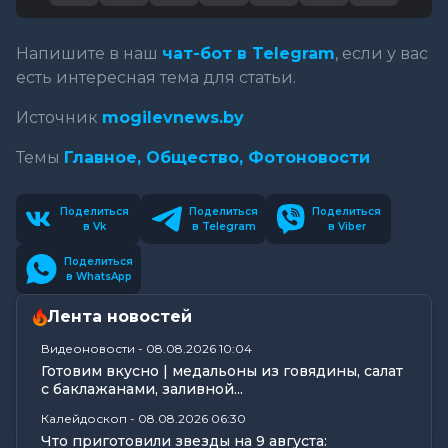
Напишите в наш
чат-бот в Telegram
, если у вас
есть интересная тема для статьи.
Источник
mogilevnews.by
Темы
Главное,
Общество,
Фотоновости
Поделиться
Поделиться
Поделиться
в Vk
в Telegram
в Viber
Поделиться
в WhatsApp
Лента новостей
Видеоновости
-
08.08.2026 10:04
Готовим вкусно | медальоны из говядины, салат
с баклажанами, заливной...
Калейдоскоп
-
08.08.2026 06:30
Что приготовили звезды на 9 августа: