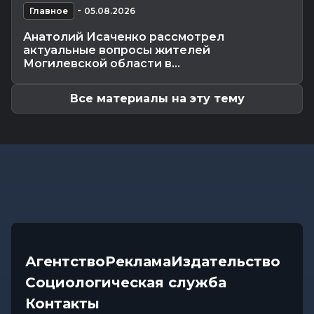
Общество
-
-
07.08.2026 14:32
Главное
05.08.2026
Какие ограничения действуют на водоемах
Анатолий Исаченко рассмотрел
Могилевщины, рассказали...
актуальные вопросы жителей
Экономика
-
07.08.2026 14:16
Могилевской области в...
Передовиков жатвы чествовали в
Костюковичском районе
Все материалы на эту тему
Агентство
Реклама
Издательство
Социологическая служба
Контакты