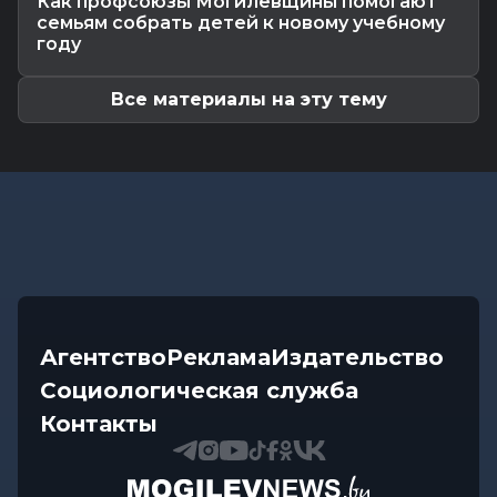
Как профсоюзы Могилевщины помогают
начале следующей недели в...
семьям собрать детей к новому учебному
Общество
-
06.08.2026 11:25
году
Почему в летний период возросло число
нарушений, связанных с...
Все материалы на эту тему
Агентство
Реклама
Издательство
Социологическая служба
Контакты