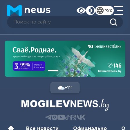
РУС
+11°
Все новости
Официально
Об