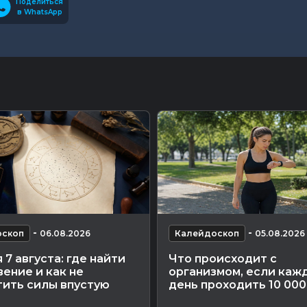
Поделиться
в WhatsApp
-
-
оскоп
06.08.2026
Калейдоскоп
05.08.2026
 7 августа: где найти
Что происходит с
ение и как не
организмом, если каж
тить силы впустую
день проходить 10 000