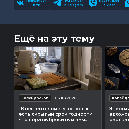
Поделиться
Поделиться
Поделиться
в Vk
в Telegram
в Viber
Ещё на эту тему
-
Калейдоскоп
06.08.2026
Калейд
18 вещей в доме, у которых
Энергия
есть скрытый срок годности:
вдохнов
что пора выбросить и чем...
растра