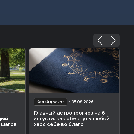
-
Калейдоскоп
05.08.2026
К
Главный астропрогноз на 6
Уз
дый
августа: как обернуть любой
по
 шагов
хаос себе во благо
эт
ко