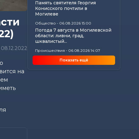
Память святителя Георгия
Конисского почтили в
Могилеве
асти
Общество
-
06.08.2026 15:00
Погода 7 августа в Могилевской
22)
области: ливни, град,
шквалистый...
08.12.2022
Происшествия
-
06.08.2026 14:07
В Славгородском районе
Показать ещё
о
механизатор похитил с
трактора около 100...
вится на
Общество
-
06.08.2026 13:32
шем
Как не стать жертвой жары и
иметь
какие сюрпризы готовит
погода до конца...
Общество
-
06.08.2026 12:59
ля
Без сильной жары, но с
дождями ожидается в начале
следующей недели в...