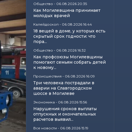
Общество
-
06.08.2026 20:35
Как Могилевщина принимает
молодых врачей
Калейдоскоп
-
06.08.2026 16:44
18 вещей в доме, у которых есть
скрытый срок годности: что
пора...
Общество
-
06.08.2026 16:32
Как профсоюзы Могилевщины
помогают семьям собрать детей
к новому...
Происшествия
-
06.08.2026 16:09
Три человека пострадали в
аварии на Славгородском
шоссе в Могилеве
Экономика
-
06.08.2026 15:56
Нарушения сроков выплаты
отпускных и окончательных
расчетов выявил...
Все новости
-
06.08.2026 15:19