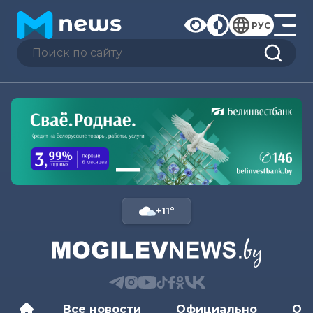
РУС
+11°
Все новости
Официально
Об