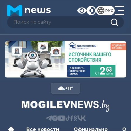
РУС
+11°
Все новости
Официально
Об