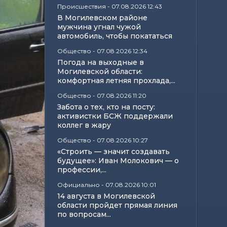
Происшествия
-
07.08.2026 12:43
В Могилевском районе
мужчина угнал чужой
автомобиль, чтобы покататься
Общество
-
07.08.2026 12:34
Погода на выходные в
Могилевской области:
комфортная летняя прохлада,...
Общество
-
07.08.2026 11:20
Забота о тех, кто на посту:
активистки БСЖ поддержали
коллег в жару
Общество
-
07.08.2026 10:27
«Строить — значит создавать
будущее»: Иван Молокович — о
профессии,...
Официально
-
07.08.2026 10:01
14 августа в Могилевской
области пройдет прямая линия
по вопросам...