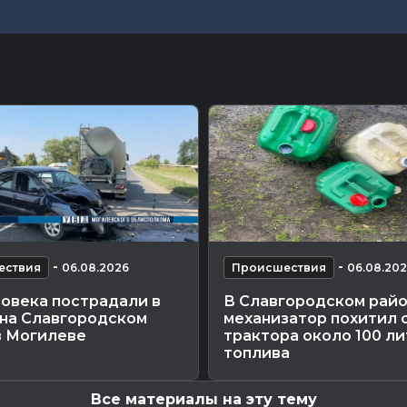
-
-
ествия
06.08.2026
Происшествия
06.08.20
ловека пострадали в
В Славгородском рай
 на Славгородском
механизатор похитил 
в Могилеве
трактора около 100 л
топлива
Все материалы на эту тему