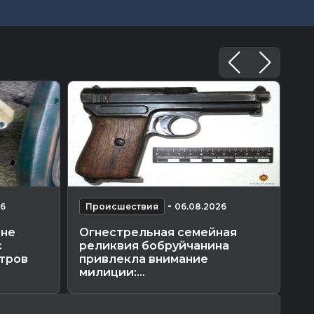
-
26
Происшествия
06.08.2026
П
оне
Огнестрельная семейная
В 
с
реликвия бобруйчанина
пе
итров
привлекла внимание
ру
милиции:...
ка