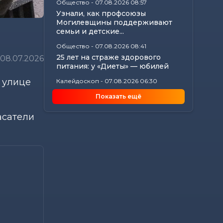
Общество
-
07.08.2026 08:57
Узнали, как профсоюзы
Могилевщины поддерживают
семьи и детские...
Общество
-
07.08.2026 08:41
25 лет на страже здорового
08.07.2026
питания: у «Диеты» — юбилей
 улице
Калейдоскоп
-
07.08.2026 06:30
Звездный расклад: к чему
Показать ещё
готовиться всем знакам
зодиака 8 августа
асатели
Общество
-
06.08.2026 20:35
Как Могилевщина принимает
молодых врачей
Общество
-
06.08.2026 19:45
Рассказываем, как в Могилеве
чествовали лучших строителей...