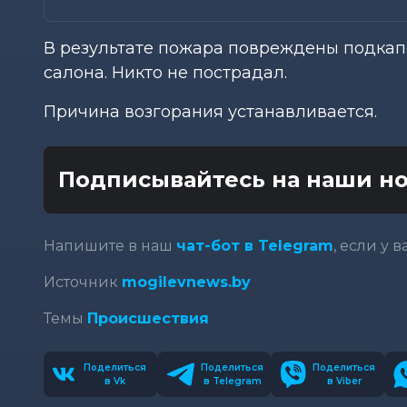
В результате пожара повреждены подкап
салона. Никто не пострадал.
Причина возгорания устанавливается.
Подписывайтесь на наши но
Напишите в наш
чат-бот в Telegram
, если у 
Источник
mogilevnews.by
Темы
Происшествия
Поделиться
Поделиться
Поделиться
в Vk
в Telegram
в Viber