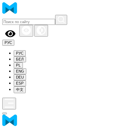
РУС
РУС
БЕЛ
PL
ENG
DEU
ESP
中文