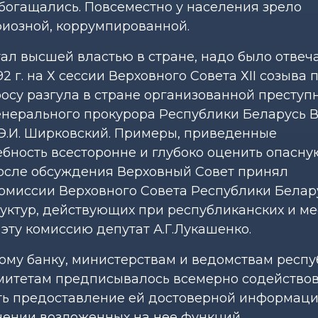
обогащались. Повсеместно у населения зрело
афиозной, коррумпированной.
тал высшей властью в стране, надо было отвеч
2 г. на Х сессии Верховного Совета ХII созыва
су разгула в стране организованной преступ
енерального прокурора Республики Беларусь В.
 Э.И. Ширковский. Примеры, приведенные
ебность всесторонне и глубоко оценить опасну
 после обсуждения Верховный Совет принял
омиссии Верховного Совета Республики Белар
уктур, действующих при республиканских и м
 эту комиссию депутат А.Г.Лукашенко.
ому банку, министерствам и ведомствам респу
митетам предписывалось всемерно содействов
ть предоставление ей достоверной информаци
нении возложенных на нее функций.