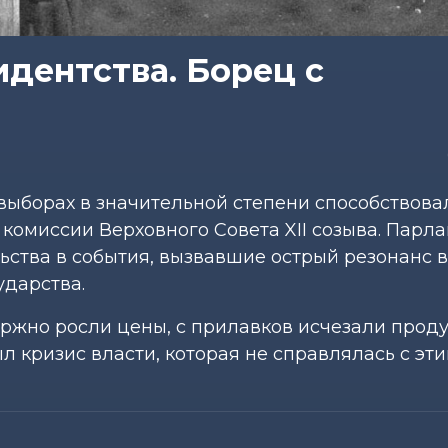
идентства. Борец с
выборах в значительной степени способствова
й комиссии Верховного Совета XII созыва. Парл
ства в события, вызвавшие острый резонанс в
ударства.
ржно росли цены, с прилавков исчезали проду
л кризис власти, которая не справлялась с эт