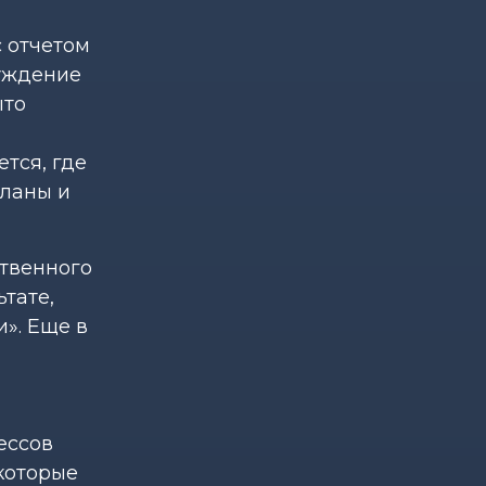
с отчетом
суждение
ыто
ется, где
кланы и
ственного
тате,
». Еще в
ессов
которые