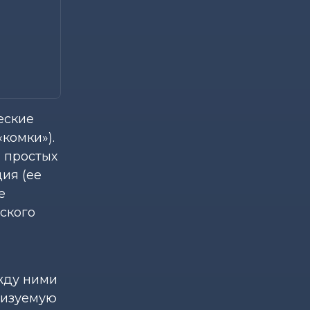
еские
комки»).
а простых
ция (ее
е
ского
жду ними
лизуемую