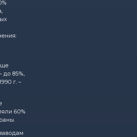
90%
,
вых
нения:
еще
– до 85%,
990 г. –
е
вляли 60%
траны.
 заводам