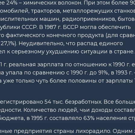
е 24% – химических волокон. При этом более 
омобилей, тракторов, металлорежущих станков
числительных машин, радиоприемников, быто
ублики СССР. В 1987 г. БССР могла обеспечить
о фактического конечного продукта (для срав
– 27,1%). Неудивительно, что распад единого
л к серьезному ухудшению ситуации в стране.
 г. реальная зарплата по отношению к 1990 г. 
а упала по сравнению с 1990 г. до 91%, в 1993 г. 
яла уже только чуть более половины от зарплаты 1
регистрировано 54 тыс. безработных. Все больш
едности. Количество людей, чьи доходы соста
джета, в 1995 г. составляло 63% населения с
упные предприятия страны лихорадило. Одним