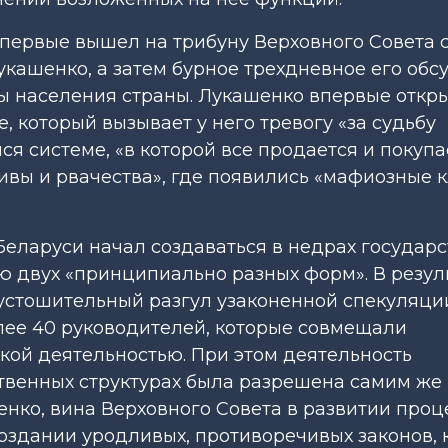
впервые вышел на трибуну Верховного Совета 
укашенко, а затем бурное трехдневное его об
ы населения страны. Лукашенко впервые откр
, который вызывает у него тревогу «за судьбу
я системе, «в которой все продается и покупа
живы и рвачества», где появились «мафиозные 
Беларуси начал создаваться в недрах государ
ю двух «принципиально разных форм». В резуль
пустошительный разгул узаконенной спекуляции
олее 40 руководителей, которые совмещали
кой деятельностью. При этом деятельность
твенных структурах была разрешена самим же
нко, вина Верховного Совета в развитии проц
оздании уродливых, противоречивых законов, 