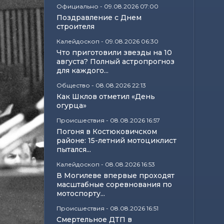
Официально
-
09.08.2026 07:00
Поздравление с Днем
строителя
Калейдоскоп
-
09.08.2026 06:30
Что приготовили звезды на 10
августа? Полный астропрогноз
для каждого...
Общество
-
08.08.2026 22:13
Как Шклов отметил «День
огурца»
Происшествия
-
08.08.2026 16:57
Погоня в Костюковичском
районе: 15-летний мотоциклист
пытался...
Калейдоскоп
-
08.08.2026 16:53
В Могилеве впервые проходят
масштабные соревнования по
мотоспорту...
Происшествия
-
08.08.2026 16:51
Смертельное ДТП в