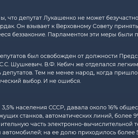
ы, что депутат Лукашенко не может безучастн
рдак. Он взывает к Верховному Совету принят
еся беззаконие. Парламентом эти меры были 
 депутатов был освобожден от должности Пред
.С. Шушкевич. В.Ф. Кебич же отделался легким
% депутатов. Тем не менее народ, когда пришл
ческий выбор. И не ошибся.
о 3,5% населения СССР, давала около 16% обще
жущих станков, автоматических линий, более 9
чительную часть электронно-вычислительной т
 автомобилей; на ее долю приходилось более