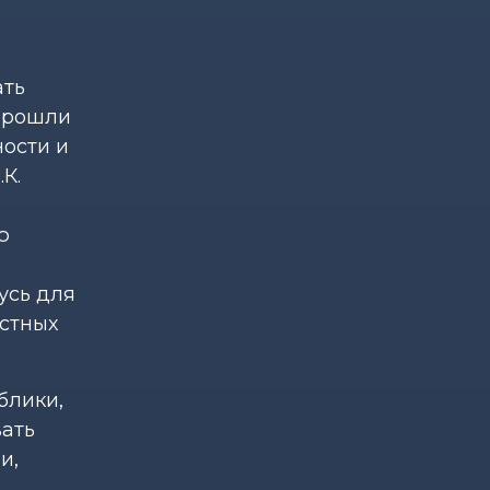
ать
 прошли
ности и
К.
ю
усь для
естных
блики,
ать
и,