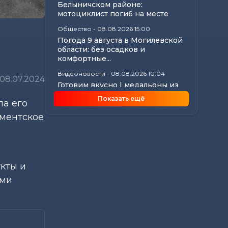
Белыничском районе:
мотоциклист погиб на месте
Общество
-
08.08.2026 15:00
Погода 9 августа в Могилевской
области: без осадков и
комфортные...
Видеоновости
-
08.08.2026 10:04
08.07.2024
Готовим вкусно | медальоны из
говядины, салат с баклажанами,
Показать ещё
ла его
заливной...
аментское
Калейдоскоп
-
08.08.2026 06:30
Что приготовили звезды на 9
августа: инструкции по
управлению судьбой
Главное
-
07.08.2026 20:30
кты и
От автолавок до цен на
ими
продукты: Лукашенко
обозначил проблемы...