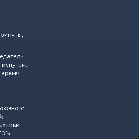
о
ь
приняты,
седатель
 испугом.
о время
союзного
% –
ехники,
 50%