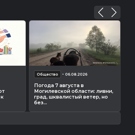
-
Общество
06.08.2026
О
Погода 7 августа в
Ка
ют
Могилевской области: ливни,
ка
 к
град, шквалистый ветер, но
по
без...