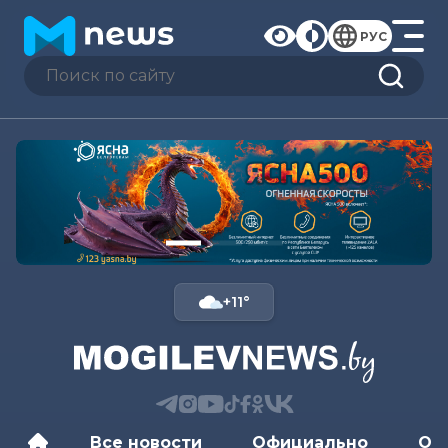
РУС
+11°
Все новости
Официально
Об