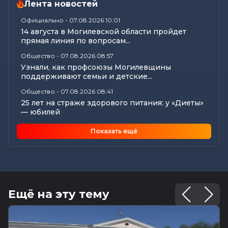
Лента новостей
Официально
-
07.08.2026 10:01
14 августа в Могилевской области пройдет
прямая линия по вопросам...
Общество
-
07.08.2026 08:57
Узнали, как профсоюзы Могилевщины
поддерживают семьи и детские...
Общество
-
07.08.2026 08:41
25 лет на страже здорового питания: у «Диеты»
— юбилей
Калейдоскоп
-
07.08.2026 06:30
Показать ещё
Звездный расклад: к чему готовиться всем
знакам зодиака 8 августа
Общество
-
06.08.2026 20:35
Как Могилевщина принимает молодых врачей
Общество
-
06.08.2026 19:45
Ещё на эту тему
Рассказываем, как в Могилеве чествовали
лучших строителей...
Калейдоскоп
-
06.08.2026 16:44