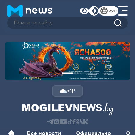
РУС
+11°
Все новости
Официально
Об