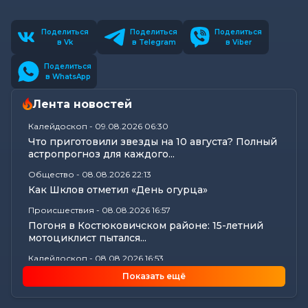
Поделиться
Поделиться
Поделиться
в Vk
в Telegram
в Viber
Поделиться
в WhatsApp
Лента новостей
Калейдоскоп
-
09.08.2026 06:30
Что приготовили звезды на 10 августа? Полный
астропрогноз для каждого...
Общество
-
08.08.2026 22:13
Как Шклов отметил «День огурца»
Происшествия
-
08.08.2026 16:57
Погоня в Костюковичском районе: 15-летний
мотоциклист пытался...
Калейдоскоп
-
08.08.2026 16:53
В Могилеве впервые проходят масштабные
Показать ещё
соревнования по мотоспорту...
Происшествия
-
08.08.2026 16:51