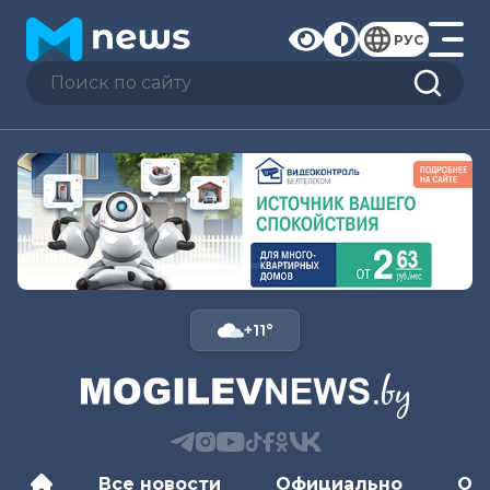
РУС
+11°
Все новости
Официально
Об