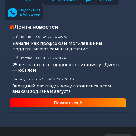
Поделиться
в WhatsApp
Лента новостей
Общество
-
07.08.2026 08:57
Узнали, как профсоюзы Могилевщины
поддерживают семьи и детские...
Общество
-
07.08.2026 08:41
25 лет на страже здорового питания: у «Диеты»
— юбилей
Калейдоскоп
-
07.08.2026 06:30
Звёздный расклад: к чему готовиться всем
знакам зодиака 8 августа
Общество
-
06.08.2026 20:35
Показать ещё
Как Могилевщина принимает молодых врачей
Общество
-
06.08.2026 19:45
Рассказываем, как в Могилеве чествовали
лучших строителей...