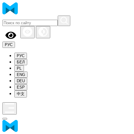
РУС
РУС
БЕЛ
PL
ENG
DEU
ESP
中文