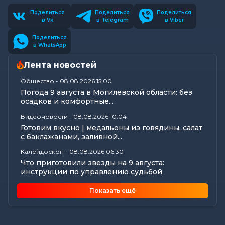
Поделиться
Поделиться
Поделиться
в Vk
в Telegram
в Viber
Поделиться
в WhatsApp
Лента новостей
Общество
-
08.08.2026 15:00
Погода 9 августа в Могилевской области: без
осадков и комфортные...
Видеоновости
-
08.08.2026 10:04
Готовим вкусно | медальоны из говядины, салат
с баклажанами, заливной...
Калейдоскоп
-
08.08.2026 06:30
Что приготовили звезды на 9 августа:
инструкции по управлению судьбой
Происшествия
-
07.08.2026 18:24
Показать ещё
В Могилевской области спасатели трижды
выезжали из-за упавших деревьев
Калейдоскоп
-
07.08.2026 17:06