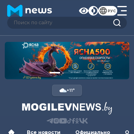
РУС
+11°
Все новости
Официально
Об