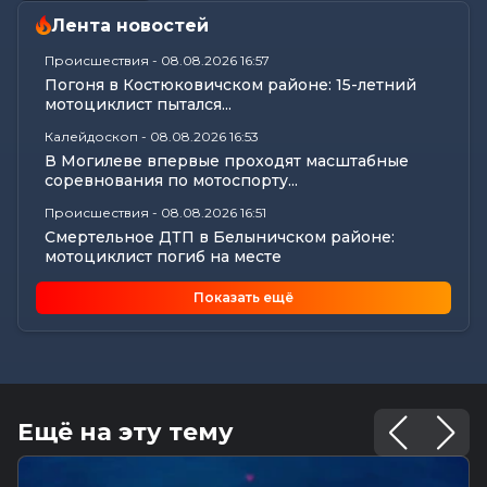
Лента новостей
Происшествия
-
08.08.2026 16:57
Погоня в Костюковичском районе: 15-летний
мотоциклист пытался...
Калейдоскоп
-
08.08.2026 16:53
В Могилеве впервые проходят масштабные
соревнования по мотоспорту...
Происшествия
-
08.08.2026 16:51
Смертельное ДТП в Белыничском районе:
мотоциклист погиб на месте
Общество
-
08.08.2026 15:00
Показать ещё
Погода 9 августа в Могилевской области: без
осадков и комфортные...
Видеоновости
-
08.08.2026 10:04
Готовим вкусно | медальоны из говядины, салат
с баклажанами, заливной...
Ещё на эту тему
Калейдоскоп
-
08.08.2026 06:30
Что приготовили звезды на 9 августа:
инструкции по управлению судьбой