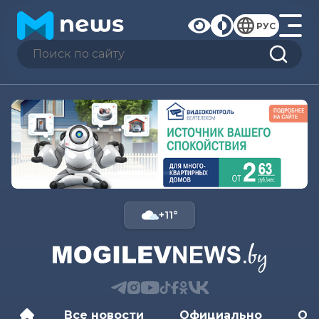
РУС
+11°
Все новости
Официально
Об