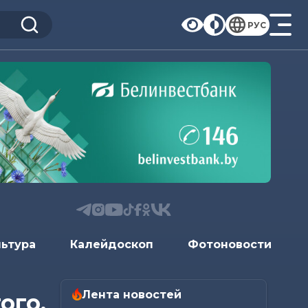
РУС
льтура
Калейдоскоп
Фотоновости
Лента новостей
ого,