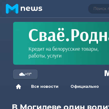
+11°
Все новости
Официально
В Могилеве один води