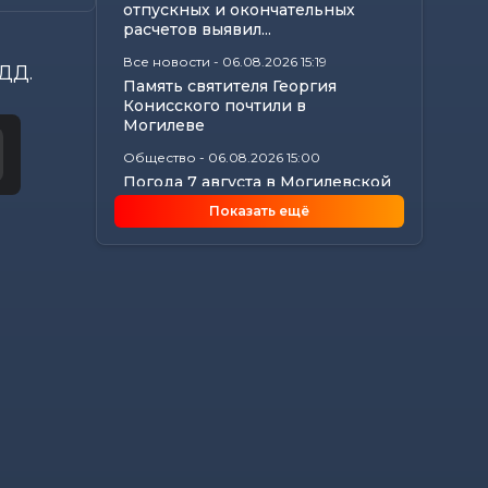
отпускных и окончательных
расчетов выявил...
Все новости
-
06.08.2026 15:19
ДД.
Память святителя Георгия
Конисского почтили в
Могилеве
Общество
-
06.08.2026 15:00
Погода 7 августа в Могилевской
области: ливни, град,
Показать ещё
шквалистый...
Происшествия
-
06.08.2026 14:07
В Славгородском районе
механизатор похитил с
трактора около 100...
Общество
-
06.08.2026 13:32
Как не стать жертвой жары и
какие сюрпризы готовит
погода до конца...