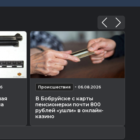
-
26
Происшествия
06.08.2026
П
ная
В Бобруйске с карты
На
на
пенсионерки почти 800
ут
рублей «ушли» в онлайн-
казино