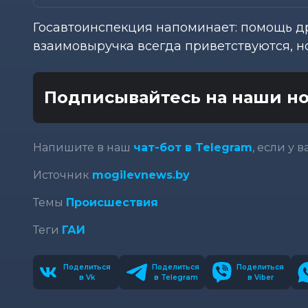
Госавтоинспекция напоминает: помощь д
взаимовыручка всегда приветствуются, н
Подписывайтесь на наши но
Напишите в наш
чат-бот в Telegram
, если у 
Источник
mogilevnews.by
Темы
Происшествия
Теги
ГАИ
Поделиться
Поделиться
Поделиться
в Vk
в Telegram
в Viber