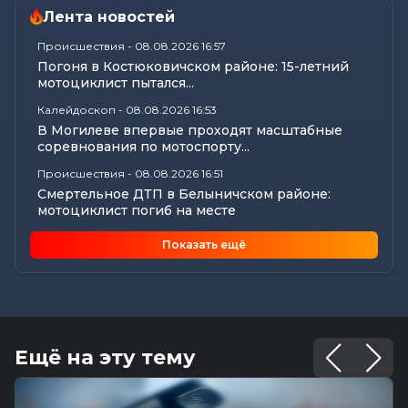
Лента новостей
Происшествия
-
08.08.2026 16:57
Погоня в Костюковичском районе: 15-летний
мотоциклист пытался...
Калейдоскоп
-
08.08.2026 16:53
В Могилеве впервые проходят масштабные
соревнования по мотоспорту...
Происшествия
-
08.08.2026 16:51
Смертельное ДТП в Белыничском районе:
мотоциклист погиб на месте
Общество
-
08.08.2026 15:00
Показать ещё
Погода 9 августа в Могилевской области: без
осадков и комфортные...
Видеоновости
-
08.08.2026 10:04
Готовим вкусно | медальоны из говядины, салат
с баклажанами, заливной...
Ещё на эту тему
Калейдоскоп
-
08.08.2026 06:30
Что приготовили звезды на 9 августа:
инструкции по управлению судьбой