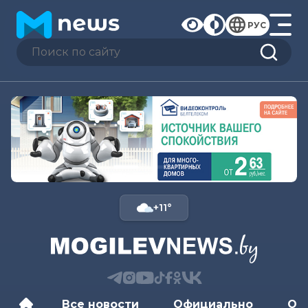
РУС
+11°
Все новости
Официально
Об