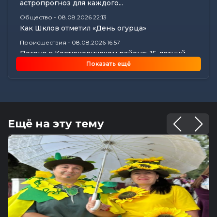
астропрогноз для каждого...
Общество
-
08.08.2026 22:13
Как Шклов отметил «День огурца»
Происшествия
-
08.08.2026 16:57
Погоня в Костюковичском районе: 15-летний
мотоциклист пытался...
Показать ещё
Калейдоскоп
-
08.08.2026 16:53
В Могилеве впервые проходят масштабные
соревнования по мотоспорту...
Происшествия
-
08.08.2026 16:51
Смертельное ДТП в Белыничском районе:
Ещё на эту тему
мотоциклист погиб на месте
Общество
-
08.08.2026 15:00
Погода 9 августа в Могилевской области: без
осадков и комфортные...
Видеоновости
-
08.08.2026 10:04
Готовим вкусно | медальоны из говядины, салат
с баклажанами, заливной...
Калейдоскоп
-
08.08.2026 06:30