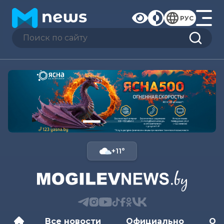
РУС
+11°
Все новости
Официально
Об