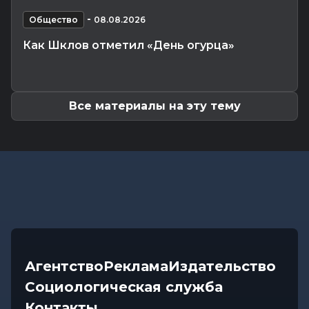
Что приготовили звезды на 9 августа:
-
инструкции по управлению судьбой
Общество
08.08.2026
Главное
-
07.08.2026 20:30
Как Шклов отметил «День огурца»
От автолавок до цен на продукты: Лукашенко
обозначил проблемы...
Все материалы на эту тему
Агентство
Реклама
Издательство
Социологическая служба
Контакты