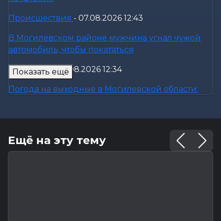
Происшествия
-
07.08.2026 12:43
В Могилевском районе мужчина угнал чужой
автомобиль, чтобы покататься
Общество
-
07.08.2026 12:34
Показать ещё
Погода на выходные в Могилевской области:
комфортная летняя прохлада,...
Общество
-
07.08.2026 11:20
Ещё на эту тему
Забота о тех, кто на посту: активистки БСЖ
поддержали коллег в жару
Общество
-
07.08.2026 10:27
«Строить — значит создавать будущее»: Иван
Молокович — о профессии,...