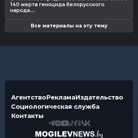
140 жертв геноцида белорусского
Общество
-
07.08.2026 12:34
народа....
Погода на выходные в Могилевской области:
комфортная летняя прохлада,...
Все материалы на эту тему
Агентство
Реклама
Издательство
Социологическая служба
Контакты