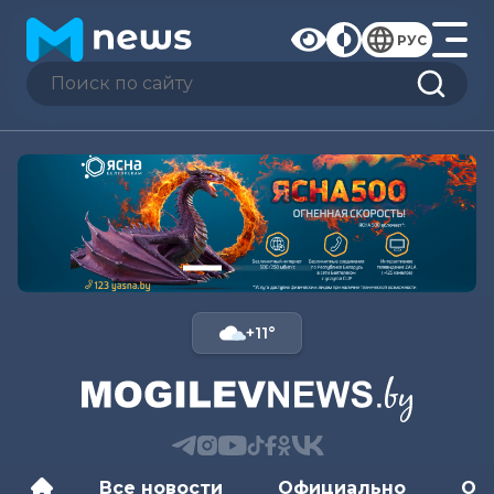
РУС
+11°
Все новости
Официально
Об