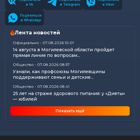
в Vk
в Telegram
в Viber
Поделиться
в WhatsApp
Лента новостей
Официально
-
07.08.2026 10:01
14 августа в Могилевской области пройдет
прямая линия по вопросам...
Общество
-
07.08.2026 08:57
Узнали, как профсоюзы Могилевщины
поддерживают семьи и детские...
Общество
-
07.08.2026 08:41
25 лет на страже здорового питания: у «Диеты»
— юбилей
Калейдоскоп
-
07.08.2026 06:30
Показать ещё
Звездный расклад: к чему готовиться всем
знакам зодиака 8 августа
Общество
-
06.08.2026 20:35
Как Могилевщина принимает молодых врачей