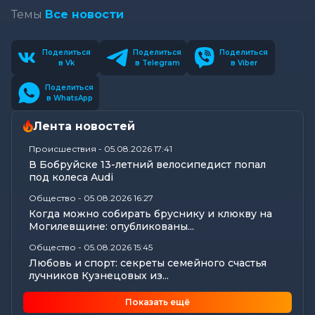
Темы
Все новости
Поделиться
Поделиться
Поделиться
в Vk
в Telegram
в Viber
Поделиться
в WhatsApp
Лента новостей
Происшествия
-
05.08.2026 17:41
В Бобруйске 13-летний велосипедист попал
под колеса Audi
Общество
-
05.08.2026 16:27
Когда можно собирать бруснику и клюкву на
Могилевщине: опубликованы...
Общество
-
05.08.2026 15:45
Любовь и спорт: секреты семейного счастья
лучников Кузнецовых из...
Общество
-
05.08.2026 15:09
Показать ещё
В Могилеве в рамках проекта «Трэці —