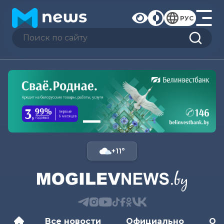
РУС
+11°
Все новости
Официально
Об