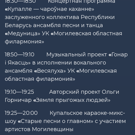
18:30—18:50 Концертная программа
«
Купалле — чароўнае каханне»
заслуженного коллектива Республики
Беларусь ансамбля песни и танца
«
Медуница» УК
«
Могилевская областная
филармония»
18:50—19:10 Музыкальный проект
«
Гонар
і Якасць» в исполнении вокального
ансамбля
«
Весялуха» УК
«
Могилевская
областная филармония»
19:10—19:25 Авторский проект Ольги
Горничар
«
Зямля прыгожых людзей»
19:25—20:00 Купальское караоке-микс-
шоу
«
Старые песни о главном» с участием
артистов Могилевщины