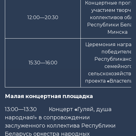
Концертные прог
участием творче
12:00—20:30
коллективов обла
Республики Белару
Минска
Церемония награ
победителей
Республиканск
15:30—16:00
семейного
сельскохозяйстве
проекта
«
Властелин
Малая концертная площадка
13:00—13:30 Концерт
«
Гуляй, душа
народная!» в сопровождении
заслуженного коллектива Республики
Беларусь оркестра народных