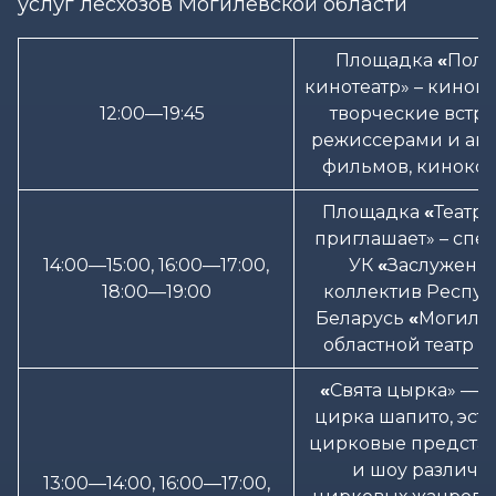
услуг лесхозов Могилевской области
Площадка
«
Поле
кинотеатр» – киноп
12:00—19:45
творческие встре
режиссерами и ак
фильмов, киноко
Площадка
«
Театр 
приглашает» – спе
14:00—15:00, 16:00—17:00,
УК
«
Заслуженн
18:00—19:00
коллектив Респу
Беларусь
«
Могиле
областной театр к
«
Свята цырка» — р
цирка шапито, эст
цирковые предста
и шоу различн
13:00—14:00, 16:00—17:00,