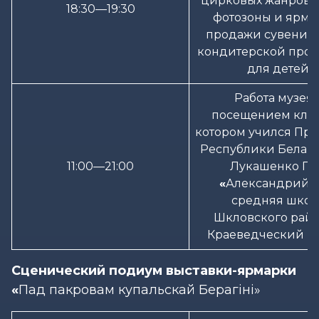
цирковых жанров, 
18:30—19:30
фотозоны и ярма
продажи сувенир
кондитерской про
для детей
Работа музея 
посещением класс
котором учился Пр
Республики Беларус
11:00—21:00
Лукашенко
ГУ
«
Александрийс
средняя школ
Шкловского райо
Краеведческий м
Сценический подиум выставки-ярмарки
«
Пад пакровам купальскай Берагіні»