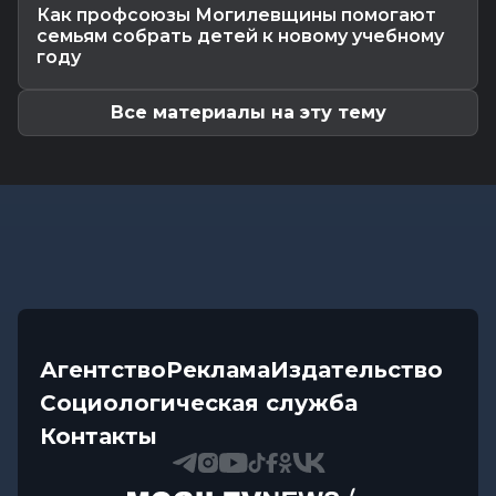
Как профсоюзы Могилевщины помогают
начале следующей недели в...
семьям собрать детей к новому учебному
Общество
-
06.08.2026 11:25
году
Почему в летний период возросло число
нарушений, связанных с...
Все материалы на эту тему
Агентство
Реклама
Издательство
Социологическая служба
Контакты