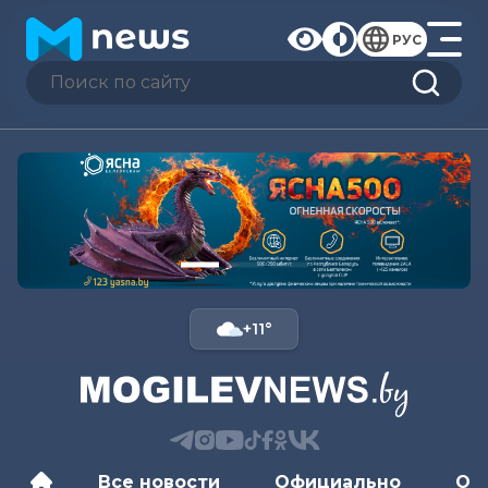
РУС
+11°
Все новости
Официально
Об