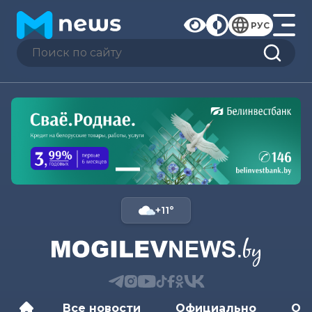
РУС
+11°
Все новости
Официально
Об