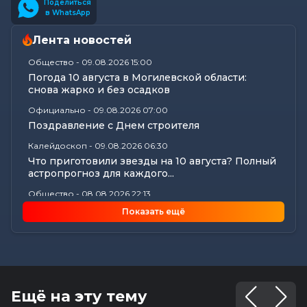
Поделиться
в WhatsApp
Лента новостей
Общество
-
09.08.2026 15:00
Погода 10 августа в Могилевской области:
снова жарко и без осадков
Официально
-
09.08.2026 07:00
Поздравление с Днем строителя
Калейдоскоп
-
09.08.2026 06:30
Что приготовили звезды на 10 августа? Полный
астропрогноз для каждого...
Общество
-
08.08.2026 22:13
Как Шклов отметил «День огурца»
Показать ещё
Происшествия
-
08.08.2026 16:57
Погоня в Костюковичском районе: 15-летний
мотоциклист пытался...
Калейдоскоп
-
08.08.2026 16:53
В Могилеве впервые проходят масштабные
Ещё на эту тему
соревнования по мотоспорту...