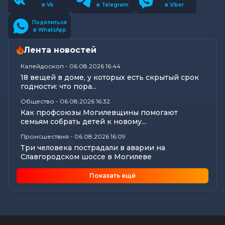
в Vk
в Telegram
в Viber
Поделиться
в WhatsApp
Лента новостей
Калейдоскоп
-
06.08.2026 16:44
18 вещей в доме, у которых есть скрытый срок
годности: что пора...
Общество
-
06.08.2026 16:32
Как профсоюзы Могилевщины помогают
семьям собрать детей к новому...
Происшествия
-
06.08.2026 16:09
Три человека пострадали в аварии на
Славгородском шоссе в Могилеве
Экономика
-
06.08.2026 15:56
Показать ещё
Нарушения сроков выплаты отпускных и
окончательных расчетов выявил...
Все новости
-
06.08.2026 15:19
Память святителя Георгия Конисского почтили