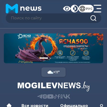
РУС
+11°
Все новости
Официально
Об