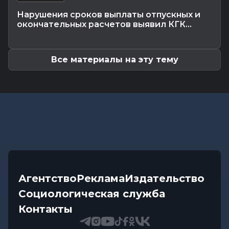
с трактора около 100...
Нарушения сроков выплаты отпускных и
Общество
-
06.08.2026 13:32
окончательных расчетов выявил КГК...
Как не стать жертвой жары и какие сюрпризы
готовит погода до конца...
Все материалы на эту тему
Агентство
Реклама
Издательство
Социологическая служба
Контакты