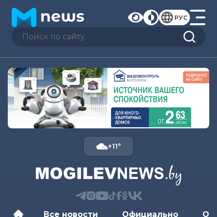
РУС
+11°
Все новости
Официально
Об