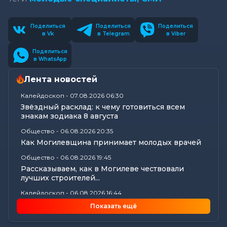
Поделиться
Поделиться
Поделиться
в Vk
в Telegram
в Viber
Поделиться
в WhatsApp
Лента новостей
Калейдоскоп
-
07.08.2026 06:30
Звёздный расклад: к чему готовиться всем
знакам зодиака 8 августа
Общество
-
06.08.2026 20:35
Как Могилевщина принимает молодых врачей
Общество
-
06.08.2026 19:45
Рассказываем, как в Могилеве чествовали
лучших строителей...
Калейдоскоп
-
06.08.2026 16:44
18 вещей в доме, у которых есть скрытый срок
Показать ещё
годности: что пора...