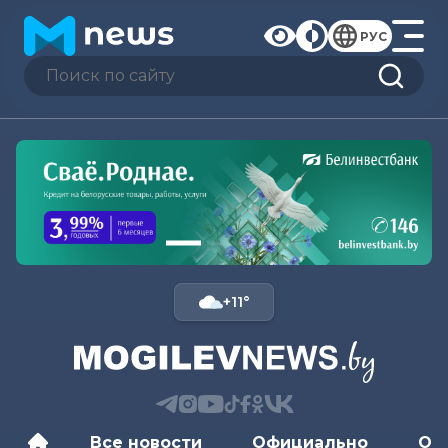
РУС
+11°
Все новости
Официально
Об