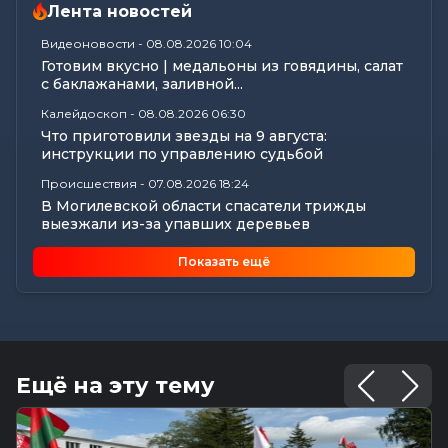
Лента новостей
Видеоновости
-
08.08.2026 10:04
Готовим вкусно | медальоны из говядины, салат
с баклажанами, заливной...
Калейдоскоп
-
08.08.2026 06:30
Что приготовили звезды на 9 августа:
инструкции по управлению судьбой
Происшествия
-
07.08.2026 18:24
В Могилевской области спасатели трижды
выезжали из-за упавших деревьев
Калейдоскоп
-
07.08.2026 17:06
Показать ещё
Почему мозг стирает сны через минуту после
подъема, чем они полезны в...
Экономика
-
07.08.2026 16:14
Чем обернулась незаконная минимизация
налоговых обязательств для...
Ещё на эту тему
Все новости
-
07.08.2026 15:07
Цифры, технологии и кадры: главные итоги
вступительной кампании...