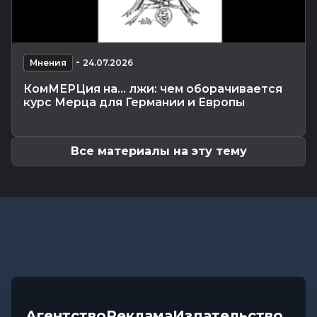
Погода 7 августа в Могилевской области:
ливни, град, шквалистый...
Происшествия
-
06.08.2026 14:07
-
В Славгородском районе механизатор похитил
Мнения
24.07.2026
с трактора около 100...
КомМЕРЦия на… лжи: чем оборачивается
Общество
-
06.08.2026 13:32
курс Мерца для Германии и Европы
Как не стать жертвой жары и какие сюрпризы
готовит погода до конца...
Все материалы на эту тему
Агентство
Реклама
Издательство