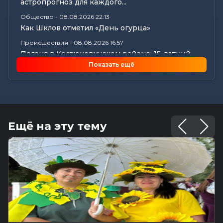
астропрогноз для каждого...
Общество
-
08.08.2026 22:13
Как Шклов отметил «День огурца»
Происшествия
-
08.08.2026 16:57
Погоня в Костюковичском районе: 15-летний
мотоциклист пытался...
Показать ещё
Калейдоскоп
-
08.08.2026 16:53
В Могилеве впервые проходят масштабные
соревнования по мотоспорту...
Происшествия
-
08.08.2026 16:51
Смертельное ДТП в Белыничском районе:
Ещё на эту тему
мотоциклист погиб на месте
Общество
-
08.08.2026 15:00
Погода 9 августа в Могилевской области: без
осадков и комфортные...
Видеоновости
-
08.08.2026 10:04
Готовим вкусно | медальоны из говядины, салат
с баклажанами, заливной...
Калейдоскоп
-
08.08.2026 06:30