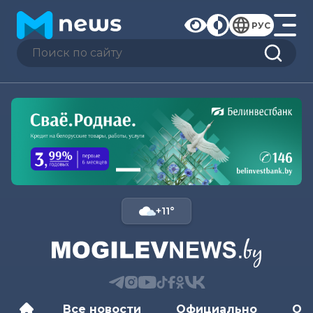
РУС
+11°
Все новости
Официально
Об