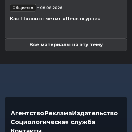
Что приготовили звезды на 9 августа:
-
инструкции по управлению судьбой
Общество
08.08.2026
Главное
-
07.08.2026 20:30
Как Шклов отметил «День огурца»
От автолавок до цен на продукты: Лукашенко
обозначил проблемы...
Все материалы на эту тему
Агентство
Реклама
Издательство
Социологическая служба
Контакты