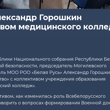
лександр Горошкин
ивом медицинского колл
блики Национального собрания Республики Бе
й безопасности, председатель Могилевского
тель МОО РОО «Белая Русь» Александр Горошк
тво» с коллективом учреждения образования
ский колледж».
ктивом, как изменилась роль Всебелорусского
говорить о вопросах формирования Военной до