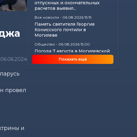
отпускных и окончательных
расчетов выявил...
Все новости
-
06.08.2026 15:19
Память святителя Георгия
Конисского почтили в
еджа
Могилеве
Общество
-
06.08.2026 15:00
Погода 7 августа в Могилевской
области: ливни, град,
06.06.2024
Показать ещё
шквалистый...
Происшествия
-
06.08.2026 14:07
ларусь
В Славгородском районе
механизатор похитил с
трактора около 100...
ин провел
Общество
-
06.08.2026 13:32
Как не стать жертвой жары и
какие сюрпризы готовит
погода до конца...
ктрины и