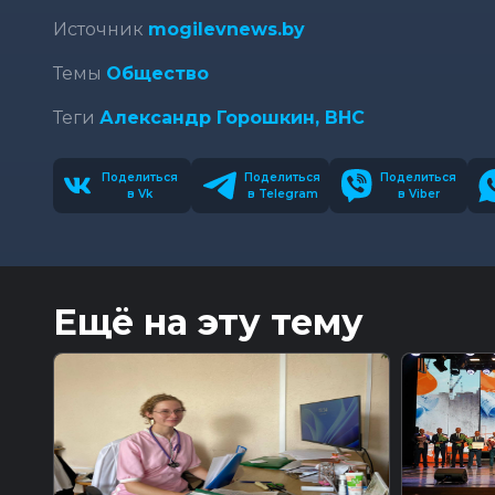
Источник
mogilevnews.by
Темы
Общество
Теги
Александр Горошкин,
ВНС
Поделиться
Поделиться
Поделиться
в Vk
в Telegram
в Viber
Ещё на эту тему