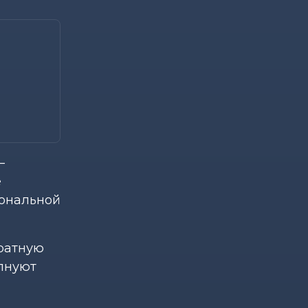
–
е
иональной
ратную
олнуют