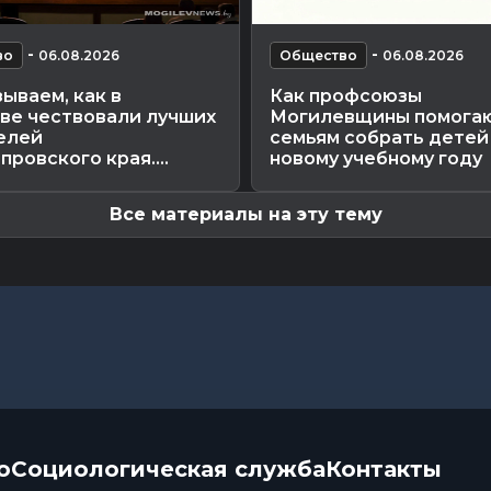
-
-
во
06.08.2026
Общество
06.08.2026
ываем, как в
Как профсоюзы
ве чествовали лучших
Могилевщины помога
елей
семьям собрать детей
ровского края....
новому учебному году
Все материалы на эту тему
о
Социологическая служба
Контакты