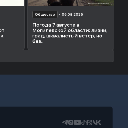
-
Общество
06.08.2026
О
Погода 7 августа в
Ка
ют
Могилевской области: ливни,
ка
 к
град, шквалистый ветер, но
по
без...