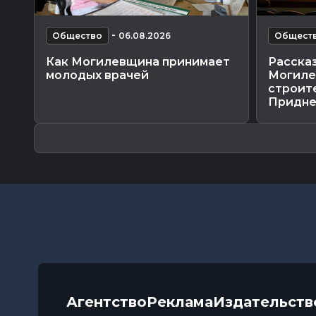
-
Общество
06.08.2026
Общест
Как Могилевщина принимает
Рассказ
молодых врачей
Могиле
строит
Приднеп
Агентство
Реклама
Издательств