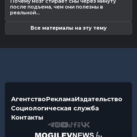
Почему мозг стирает сны через минуту
автомобиль, чтобы покататься
после подъема, чем они полезны в
Общество
-
07.08.2026 12:34
реальной...
Погода на выходные в Могилевской области:
комфортная летняя прохлада,...
Все материалы на эту тему
Агентство
Реклама
Издательство
Социологическая служба
Контакты