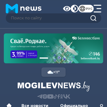
РУС
+11°
Все новости
Официально
Об