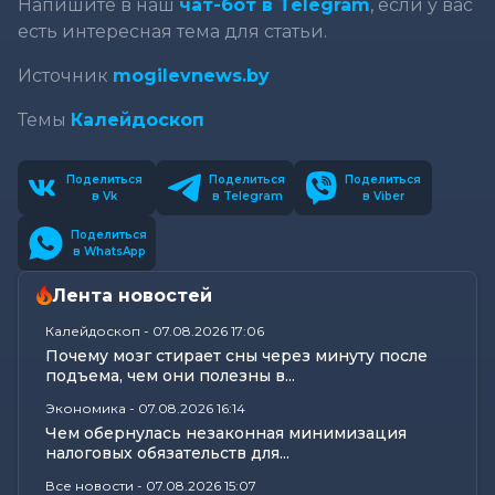
Напишите в наш
чат-бот в Telegram
, если у вас
есть интересная тема для статьи.
Источник
mogilevnews.by
Темы
Калейдоскоп
Поделиться
Поделиться
Поделиться
в Vk
в Telegram
в Viber
Поделиться
в WhatsApp
Лента новостей
Калейдоскоп
-
07.08.2026 17:06
Почему мозг стирает сны через минуту после
подъема, чем они полезны в...
Экономика
-
07.08.2026 16:14
Чем обернулась незаконная минимизация
налоговых обязательств для...
Все новости
-
07.08.2026 15:07