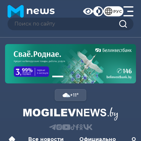
РУС
+11°
Все новости
Официально
Об