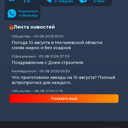
в Vk
в Telegram
в Viber
Поделиться
в WhatsApp
Лента новостей
Общество
-
09.08.2026 15:00
Погода 10 августа в Могилевской области:
снова жарко и без осадков
Официально
-
09.08.2026 07:00
Поздравление с Днем строителя
Калейдоскоп
-
09.08.2026 06:30
Что приготовили звезды на 10 августа? Полный
астропрогноз для каждого...
Общество
-
08.08.2026 22:13
Как Шклов отметил «День огурца»
Показать ещё
Происшествия
-
08.08.2026 16:57
Погоня в Костюковичском районе: 15-летний
мотоциклист пытался...
Калейдоскоп
-
08.08.2026 16:53